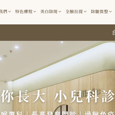
我們
特色療程
美白除斑
全臉拉提
除皺微整
台中、