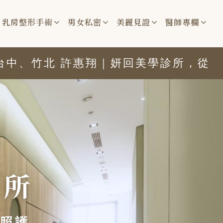
乳房整形手術
男女私密
美麗見證
醫師專欄
竹北 許惠翔｜妍回美學診所，從細節開始