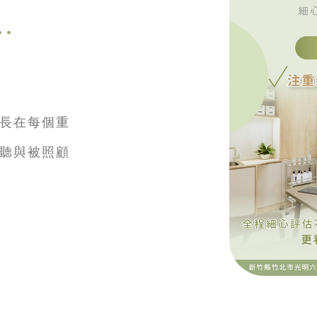
.
長在每個重
聽與被照顧