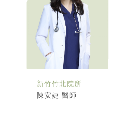
新竹竹北院所
陳安婕 醫師