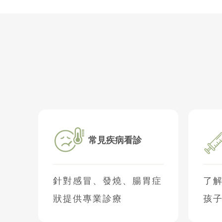
常見疾病看診
針對感冒、發燒、腸胃症
了
狀提供專業診療
孩