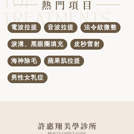
熱 門 項 目
電波拉提
音波拉提
法令紋微整
淚溝、黑眼圈填充
皮秒雷射
海神除毛
蘋果肌拉提
男性女乳症