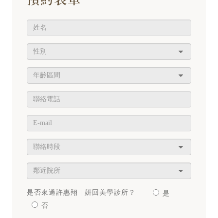
是否來過許惠翔 | 妍回美學診所？
是
否