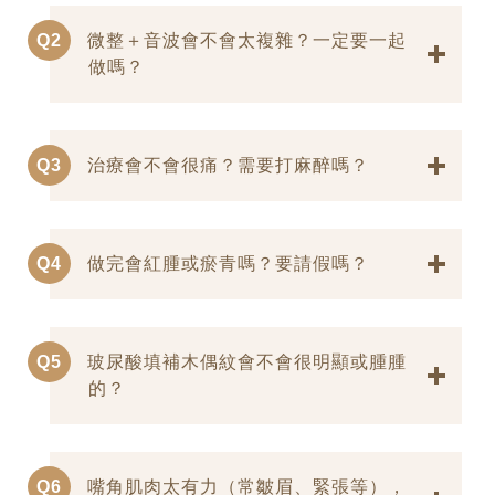
Q2
微整＋音波會不會太複雜？一定要一起
做嗎？
Q3
治療會不會很痛？需要打麻醉嗎？
Q4
做完會紅腫或瘀青嗎？要請假嗎？
Q5
玻尿酸填補木偶紋會不會很明顯或腫腫
的？
Q6
嘴角肌肉太有力（常皺眉、緊張等），