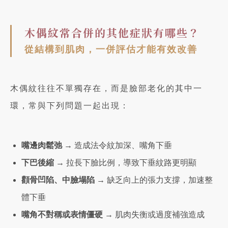
木偶紋常合併的其他症狀有哪些？
從結構到肌肉，一併評估才能有效改善
木偶紋往往不單獨存在，而是臉部老化的其中一
環，常與下列問題一起出現：
嘴邊肉鬆弛 →
造成法令紋加深、嘴角下垂
下巴後縮 →
拉長下臉比例，導致下垂紋路更明顯
顴骨凹陷、中臉塌陷 →
缺乏向上的張力支撐，加速整
體下垂
嘴角不對稱或表情僵硬 →
肌肉失衡或過度補強造成