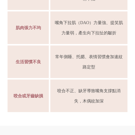
嘴角下拉肌（DAO）力量強、提笑肌
肌肉張力不均
力量弱，產生向下拉扯的皺折
常年側睡、托腮、表情習慣會加速紋
生活習慣不良
路定型
咬合不正、缺牙導致嘴角支撐點消
咬合或牙齒缺損
失，木偶紋加深