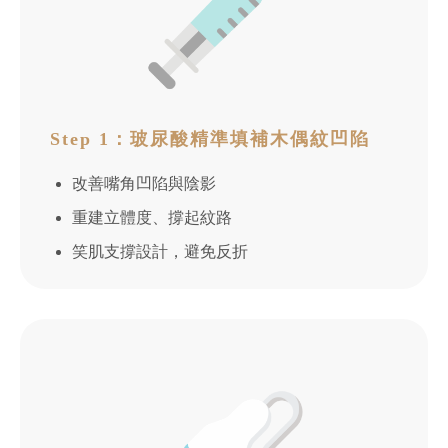
Step 1：玻尿酸精準填補木偶紋凹陷
改善嘴角凹陷與陰影
重建立體度、撐起紋路
笑肌支撐設計，避免反折