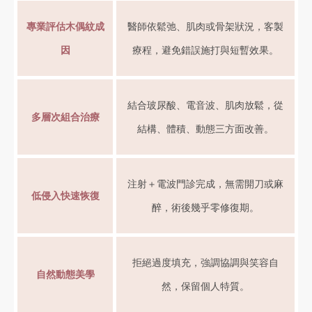
專業評估木偶紋成
醫師依鬆弛、肌肉或骨架狀況，客製
因
療程，避免錯誤施打與短暫效果。
結合玻尿酸、電音波、肌肉放鬆，從
多層次組合治療
結構、體積、動態三方面改善。
注射＋電波門診完成，無需開刀或麻
低侵入快速恢復
醉，術後幾乎零修復期。
拒絕過度填充，強調協調與笑容自
自然動態美學
然，保留個人特質。