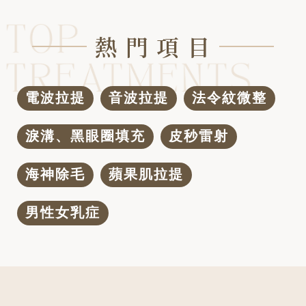
熱 門 項 目
電波拉提
音波拉提
法令紋微整
淚溝、黑眼圈填充
皮秒雷射
海神除毛
蘋果肌拉提
男性女乳症