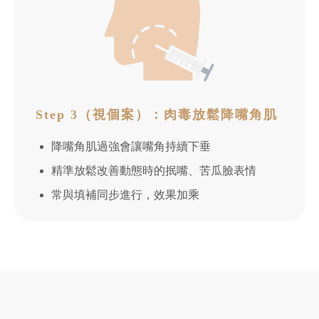
Step 3（視個案）：肉毒放鬆降嘴角肌
降嘴角肌過強會讓嘴角持續下垂
精準放鬆改善動態時的抿嘴、苦瓜臉表情
常與填補同步進行，效果加乘