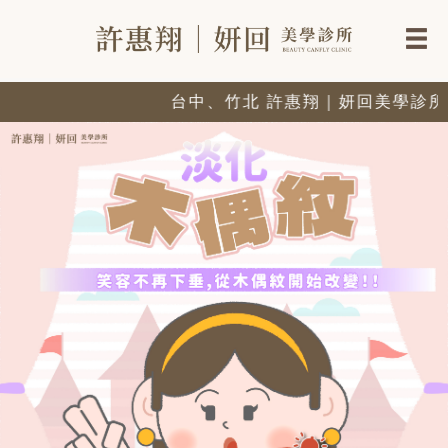
台中、竹北 許惠翔｜妍回美學診所