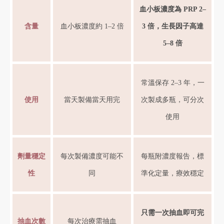
血小板濃度為 PRP 2–
含量
血小板濃度約 1–2 倍
3 倍，生長因子高達
5–8 倍
常溫保存 2–3 年，一
使用
當天製備當天用完
次製成多瓶，可分次
使用
劑量穩定
每次製備濃度可能不
每瓶附濃度報告，標
性
同
準化定量，療效穩定
只需一次抽血即可完
抽血次數
每次治療需抽血