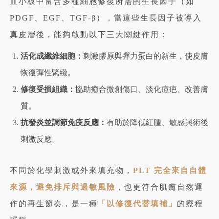
血小板中富含多種細胞修復所需的生長因子（如
PDGF、EGF、TGF-β），當這些生長因子被導入
真皮層後，能夠啟動以下三大關鍵作用：
活化成纖維細胞：
刺激膠原與彈力蛋白的新生，使皮膚
恢復彈性緊緻。
修復受損組織：
協助癒合微創傷口、淡化痘疤、改善膚
質。
抗發炎並調節免疫反應：
有助於降低紅腫、敏感與術後
刺激反應。
不同於化學刺激或外來填充物，
PLT 完全來自自體
來源，避免排斥與過敏風險
，也更符合肌膚自然運
作的再生節奏，是一種
「以修復代替填補」
的療程