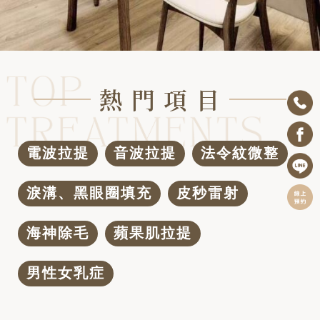
熱 門 項 目
電波拉提
音波拉提
法令紋微整
淚溝、黑眼圈填充
皮秒雷射
海神除毛
蘋果肌拉提
男性女乳症