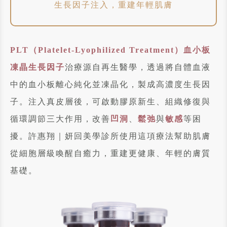
生長因子注入，重建年輕肌膚
PLT（Platelet-Lyophilized Treatment）血小板
凍晶生長因子
治療源自再生醫學，透過將自體血液
中的血小板離心純化並凍晶化，製成高濃度生長因
子。注入真皮層後，可啟動膠原新生、組織修復與
循環調節三大作用，改善
凹洞
、
鬆弛
與
敏感
等困
擾。許惠翔｜妍回美學診所使用這項療法幫助肌膚
從細胞層級喚醒自癒力，重建更健康、年輕的膚質
基礎。