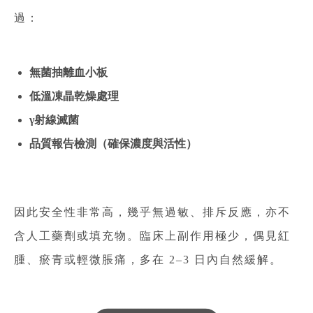
過：
無菌抽離血小板
低溫凍晶乾燥處理
γ射線滅菌
品質報告檢測（確保濃度與活性）
因此安全性非常高，幾乎無過敏、排斥反應，亦不
含人工藥劑或填充物。臨床上副作用極少，偶見紅
腫、瘀青或輕微脹痛，多在 2–3 日內自然緩解。