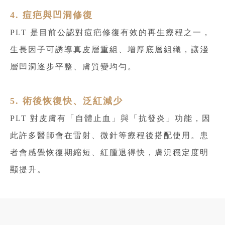
4. 痘疤與凹洞修復
PLT 是目前公認對痘疤修復有效的再生療程之一，
生長因子可誘導真皮層重組、增厚底層組織，讓淺
層凹洞逐步平整、膚質變均勻。
5. 術後恢復快、泛紅減少
PLT 對皮膚有「自體止血」與「抗發炎」功能，因
此許多醫師會在雷射、微針等療程後搭配使用。患
者會感覺恢復期縮短、紅腫退得快，膚況穩定度明
顯提升。