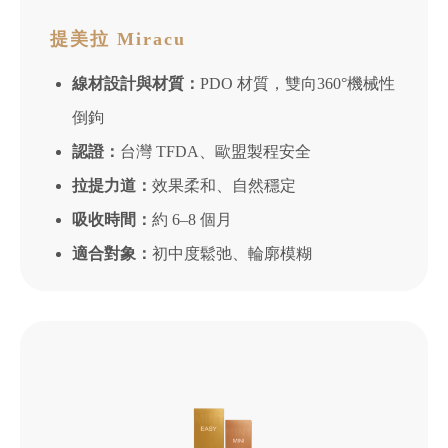
提美拉 Miracu
線材設計與材質：
PDO 材質，雙向360°機械性
倒鉤
認證：
台灣 TFDA、歐盟製程安全
拉提力道：
效果柔和、自然穩定
吸收時間：
約 6–8 個月
適合對象：
初中度鬆弛、輪廓模糊