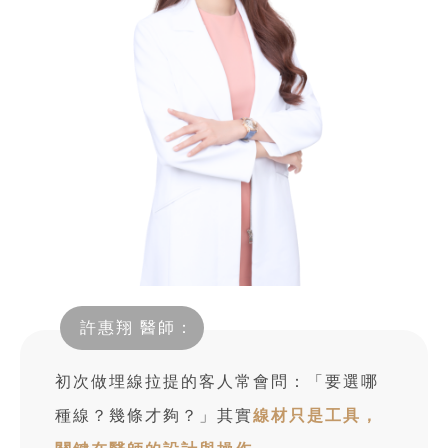
許惠翔 醫師：
初次做埋線拉提的客人常會問：「要選哪
種線？幾條才夠？」其實
線材只是工具，