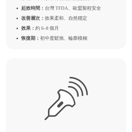
起效時間：
台灣 TFDA、歐盟製程安全
改善層次：
效果柔和、自然穩定
效果：
約 6–8 個月
恢復期：
初中度鬆弛、輪廓模糊