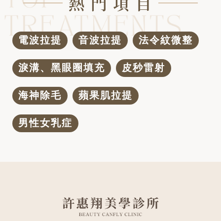
熱 門 項 目
電波拉提
音波拉提
法令紋微整
淚溝、黑眼圈填充
皮秒雷射
海神除毛
蘋果肌拉提
男性女乳症