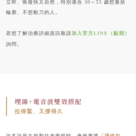
立即、恢復快又自然，特別適合 30～55 歲想重拾
輪廓、不想動刀的人。
若想了解治療詳細資訊敬請
加入官方LINE（點我）
詢問。
埋線+電音波雙效搭配
拉得緊、又撐得久
許多診所在規劃抗老療程時，會推薦將
「埋線拉