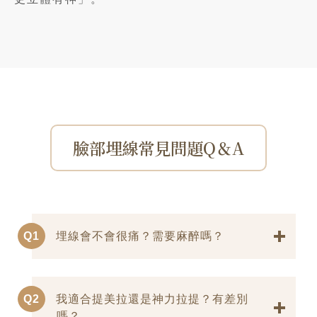
臉部埋線常見問題Q＆A
Q1
埋線會不會很痛？需要麻醉嗎？
Q2
我適合提美拉還是神力拉提？有差別
嗎？