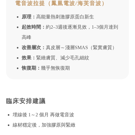
電音波拉提（鳳凰電波/海芙音波）
原理：
高能量熱刺激膠原蛋白新生
起效時間：
約2–3週後逐漸見效，1–3個月達到
高峰
改善層次：
真皮層～淺層SMAS（緊實膚質）
效果：
緊緻膚質、減少毛孔細紋
恢復期：
幾乎無恢復期
臨床安排建議
埋線後 1～2 個月 再做電音波
線材穩定後，加強膠原與緊緻