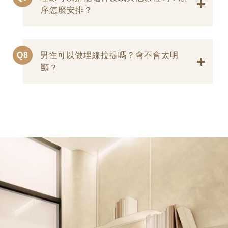
序怎麼安排？
Q8
男性可以做埋線拉提嗎？會不會太明
顯？