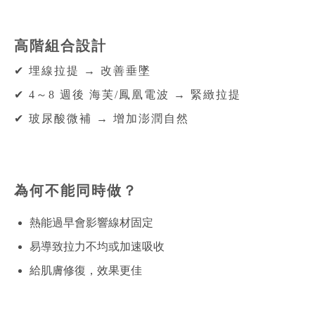
高階組合設計
✔ 埋線拉提 → 改善垂墜
✔ 4～8 週後 海芙/鳳凰電波 → 緊緻拉提
✔ 玻尿酸微補 → 增加澎潤自然
為何不能同時做？
熱能過早會影響線材固定
易導致拉力不均或加速吸收
給肌膚修復，效果更佳