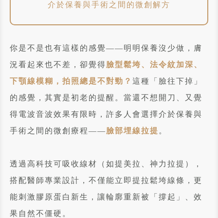
介於保養與手術之間的微創解方
你是不是也有這樣的感覺——明明保養沒少做，膚
況看起來也不差，卻覺得
臉型鬆垮、法令紋加深、
下顎線模糊，拍照總是不對勁？
這種「臉往下掉」
的感覺，其實是初老的提醒。當還不想開刀、又覺
得電波音波效果有限時，許多人會選擇介於保養與
手術之間的微創療程——
臉部埋線拉提
。
透過高科技可吸收線材（如提美拉、神力拉提），
搭配醫師專業設計，不僅能立即提拉鬆垮線條，更
能刺激膠原蛋白新生，讓輪廓重新被「撐起」、效
果自然不僵硬。