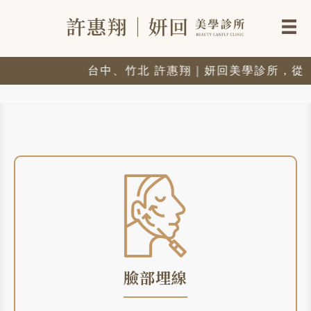
台中、竹北 許惠翔｜妍回美學診所，從細
臉部埋線