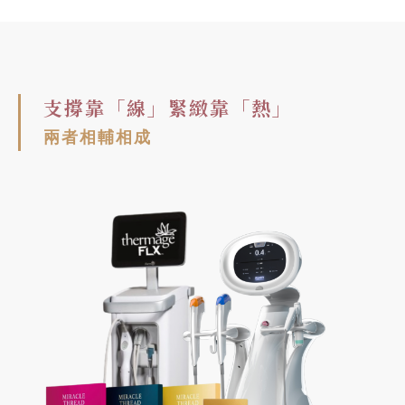
支撐靠「線」緊緻靠「熱」
兩者相輔相成