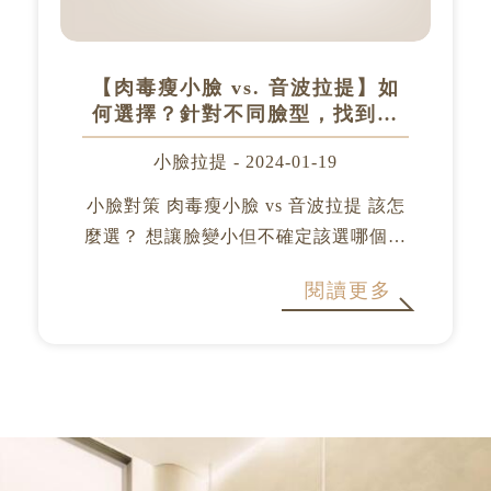
【肉毒瘦小臉 vs. 音波拉提】如
何選擇？針對不同臉型，找到最
適合你的小臉方案！✨｜台中・竹
小臉拉提 - 2024-01-19
北・新竹醫美診所
小臉對策 肉毒瘦小臉 vs 音波拉提 該怎
麼選？ 想讓臉變小但不確定該選哪個療
程？ 是因為咀嚼肌發達導致方臉？還是
閱讀更多
脂肪堆積顯得圓潤？ 別擔心，透過精準
評估，幫您選擇最適合的變美方案！ 療
程比一比：你...