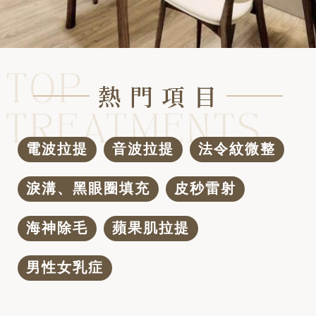
熱 門 項 目
電波拉提
音波拉提
法令紋微整
淚溝、黑眼圈填充
皮秒雷射
海神除毛
蘋果肌拉提
男性女乳症