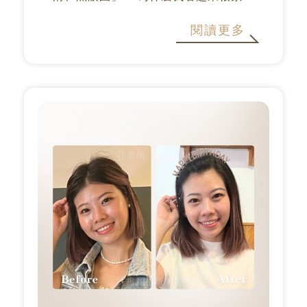
許多年輕客戶會問：「明明沒有很老，
閱讀更多
為什麼總是被說很累？」、「嘴邊肉讓
我看起來鬆弛垮垮的，怎麼辦？」 其
實，這與中臉凹陷、皮膚...