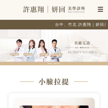
台中、竹北 許惠翔｜妍回美
小臉拉提