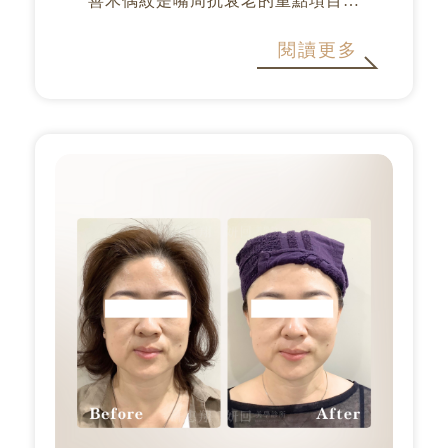
善木偶紋是嘴周抗衰老的重點項目之
一。透過精準填補及強化下頜支持韌帶
閱讀更多
（Mandibular Retaining Ligament）的
支撐，不僅能撫平紋路，更能讓嘴邊的
肉垂感消失，重建年輕輪廓。 療...