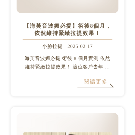
【海芙音波媚必提】術後8個月，
依然維持緊緻拉提效果！
小臉拉提 - 2025-02-17
海芙音波媚必提 術後 8 個月實測 依然
維持緊緻拉提效果！ 這位客戶去年 11
月施作海芙音波 1000 條，持續追蹤效
閱讀更多
果非常顯著！如今術後 8 個多月回診，
臉部仍維持緊緻、線條上揚，顯示海芙
音波的效果穩定且持久。 ...