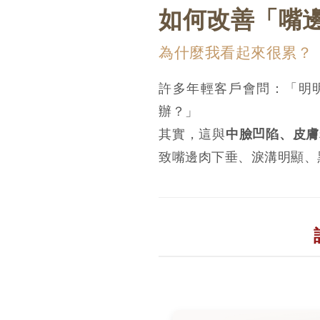
如何改善「嘴
為什麼我看起來很累？
許多年輕客戶會問：「明
辦？」
其實，這與
中臉凹陷、皮膚
致嘴邊肉下垂、淚溝明顯、