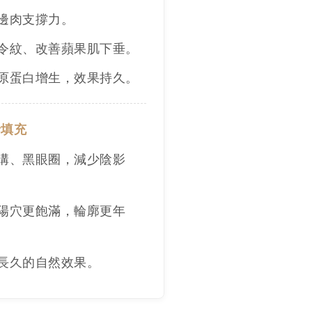
邊肉支撐力。
令紋、改善蘋果肌下垂。
原蛋白增生，效果持久。
針填充
溝、黑眼圈，減少陰影
陽穴更飽滿，輪廓更年
長久的自然效果。