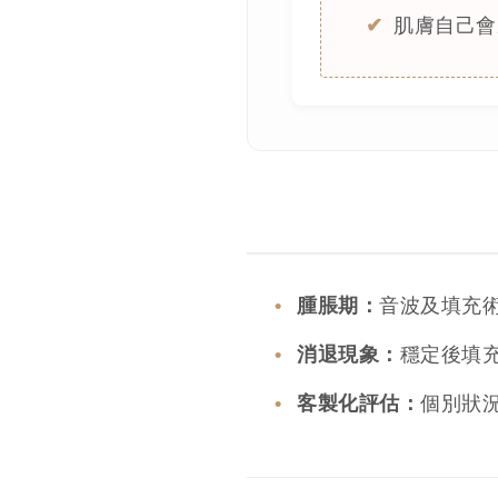
肌膚自己會
腫脹期：
音波及填充
消退現象：
穩定後填
客製化評估：
個別狀