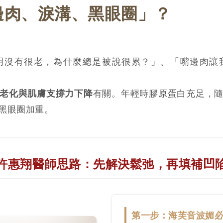
邊肉、淚溝、黑眼圈」？
明沒有很老，為什麼總是被說很累？」、「嘴邊肉讓
老化與肌膚支撐力下降
有關。年輕時膠原蛋白充足，
黑眼圈加重。
許惠翔醫師思路：先解決鬆弛，再填補凹
第一步：海芙音波媚