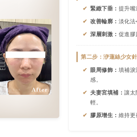
緊緻下垂：
提升嘴
改善輪廓：
淡化法
深層刺激：
促進膠
第二步：洢蓮絲少女
眼周修飾：
填補淚
感。
夫妻宮填補：
讓太
輕。
膠原增生：
維持更