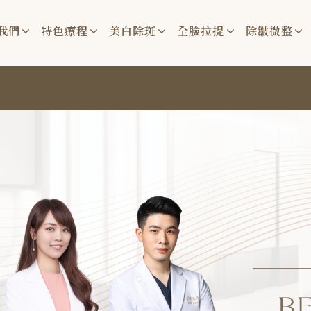
我們
特色療程
美白除斑
全臉拉提
除皺微整
台中、