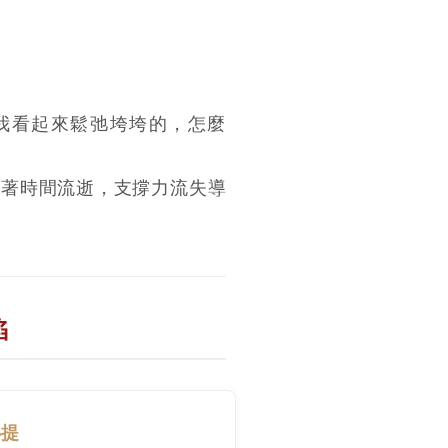
我看起來鬆弛垮垮的，怎麼
隨著時間流逝，支撐力流失導
陷
必提