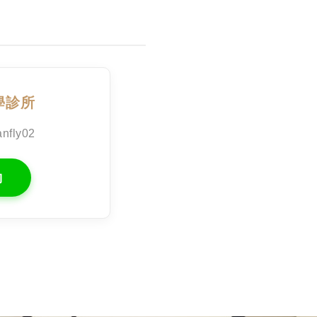
學診所
nfly02
約