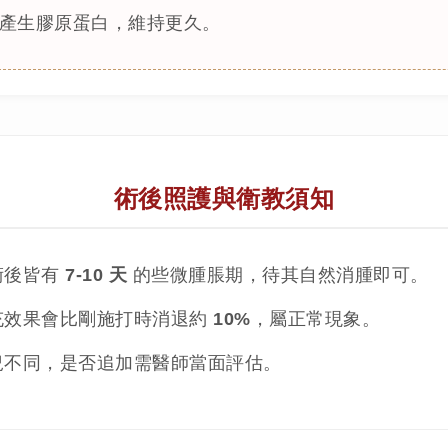
產生膠原蛋白，維持更久。
術後照護與衛教須知
術後皆有
7-10 天
的些微腫脹期，待其自然消腫即可。
充效果會比剛施打時消退約
10%
，屬正常現象。
況不同，是否追加需醫師當面評估。