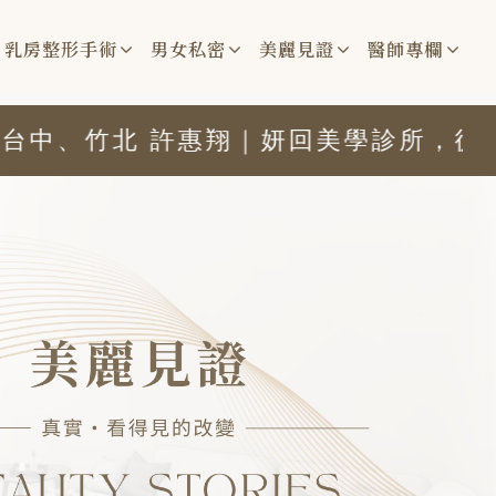
乳房整形手術
男女私密
美麗見證
醫師專欄
竹北 許惠翔｜妍回美學診所，從細節開