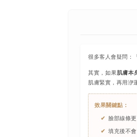
很多客人會疑問：
其實，如果
肌膚本
肌膚緊實，再用洢
效果關鍵點：
臉部線條更
填充後不會