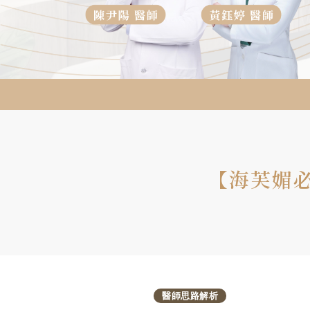
【海芙媚
醫師思路解析