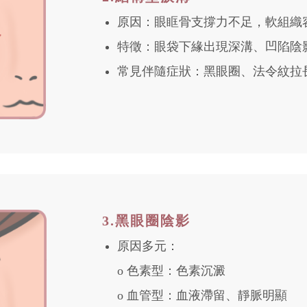
原因：眼眶骨支撐力不足，軟組織
特徵：眼袋下緣出現深溝、凹陷陰
常見伴隨症狀：黑眼圈、法令紋拉
3.黑眼圈陰影
原因多元：
o 色素型：色素沉澱
o 血管型：血液滯留、靜脈明顯