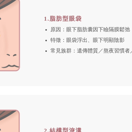
1.脂肪型眼袋
原因：眼下脂肪囊因下瞼隔膜鬆弛
特徵：眼袋浮出、眼下明顯陰影
常見族群：遺傳體質／熬夜習慣者
2.結構型淚溝