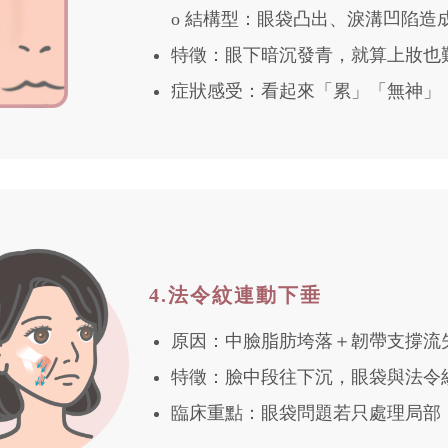
o 結構型：眼袋凸出、淚溝凹陷造
特徵：眼下暗沉發青，就算上妝也
症狀感受：看起來「累」「無神」
4.法令紋連動下垂
原因：中臉脂肪垮落＋韌帶支撐流
特徵：臉中段往下沉，眼袋與法令
臨床重點：眼袋問題若只處理局部