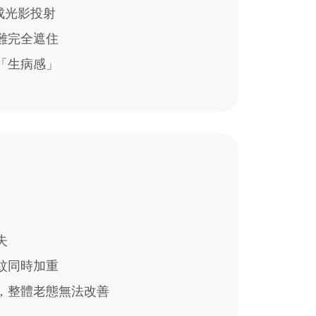
成光影投射
難完全遮住
「生病感」
失
紋同時加重
，整體老態無法改善