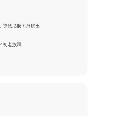
，導致脂肪向外膨出
／初老族群