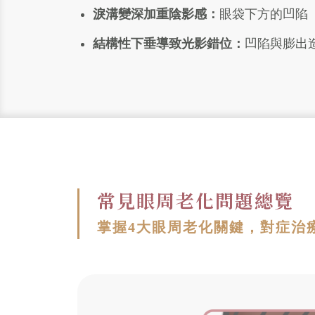
淚溝變深加重陰影感：
眼袋下方的凹陷
結構性下垂導致光影錯位：
凹陷與膨出
常見眼周老化問題總覽
掌握4大眼周老化關鍵，對症治