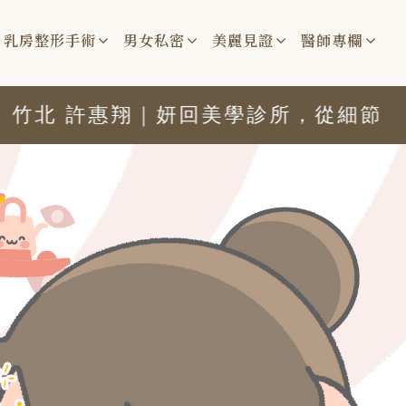
乳房整形手術
男女私密
美麗見證
醫師專欄
 許惠翔｜妍回美學診所，從細節開始，