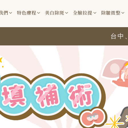
我們
特色療程
美白除斑
全臉拉提
除皺微整
台中、竹北