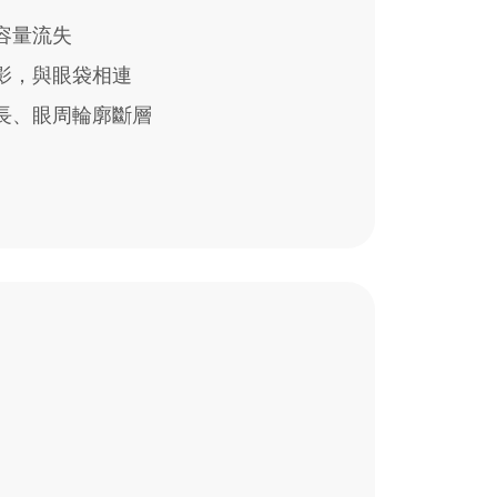
容量流失
影，與眼袋相連
長、眼周輪廓斷層